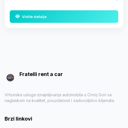
Vidite detalje
Fratelli rent a car
Vrhunska usluga iznajmljivanja automobila u Crnoj Gori sa
naglaskom na kvalitet, pouzdanost i zadovoljstvo klijenata.
Brzi linkovi