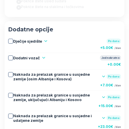
Pokriće štete usled sudara
Pokriće štete na staklima i točkovima
Dodatne opcije
Dječije sjedište
Po danu
+5.00€
/dan
Dodatni vozač
Jednokratno
+0.00€
Naknada za prelazak granice u susjedne
Po danu
zemlje (osim Albanije i Kosova)
+7.00€
/dan
Naknada za prelazak granice u susjedne
Po danu
zemlje, uključujući Albaniju i Kosovo
+15.00€
/dan
Naknada za prelazak granice u susjedne i
Po danu
udaljene zemlje
+23.00€
/dan