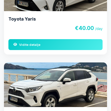
Toyota Yaris
€40.00
/day
Vidite detalje