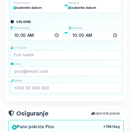
Preuzimanja
Vraćanja
Izaberite datum
Izaberite datum
VRIJEME
Preuzimanja
Vraćanja
Full name
Email
Telefon
Osiguranje
Uporedi polise
Puno pokriće Plus
+15€/day