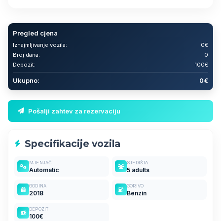
Pregled cjena
Iznajmljivanje vozila:
0€
Broj dana:
0
Depozit:
100€
Ukupno:
0€
Pošalji zahtev za rezervaciju
Specifikacije vozila
MJENJAČ
SJEDIŠTA
Automatic
5 adults
GODINA
GORIVO
2018
Benzin
DEPOZIT
100€