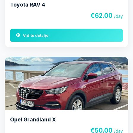
Toyota RAV 4
€62.00
/day
Vidite detalje
Opel Grandland X
€50.00
/day