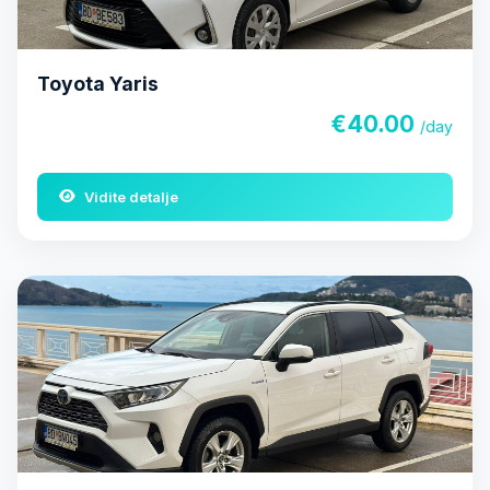
Toyota Yaris
€40.00
/day
Vidite detalje