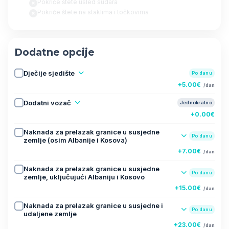
Pokriće štete usled sudara
Pokriće štete na staklima i točkovima
Dodatne opcije
Dječije sjedište
Po danu
+5.00€
/dan
Dodatni vozač
Jednokratno
+0.00€
Naknada za prelazak granice u susjedne
Po danu
zemlje (osim Albanije i Kosova)
+7.00€
/dan
Naknada za prelazak granice u susjedne
Po danu
zemlje, uključujući Albaniju i Kosovo
+15.00€
/dan
Naknada za prelazak granice u susjedne i
Po danu
udaljene zemlje
+23.00€
/dan