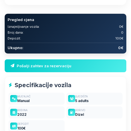
Pregled cjena
Iznajmljivanje vozila:
0€
Broj dana:
0
Depozit:
100€
Ukupno:
0€
Pošalji zahtev za rezervaciju
Specifikacije vozila
MJENJAČ
SJEDIŠTA
Manual
5 adults
GODINA
GORIVO
2022
Dizel
DEPOZIT
100€