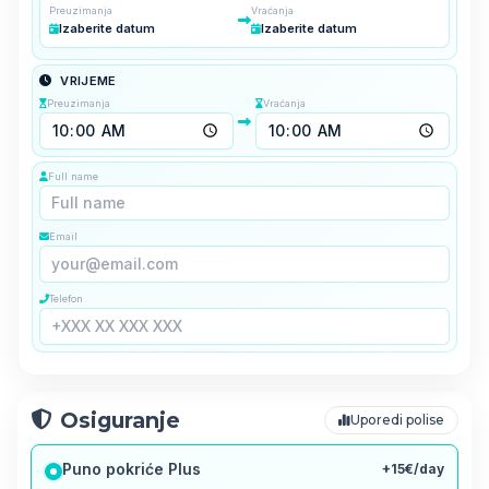
Preuzimanja
Vraćanja
Izaberite datum
Izaberite datum
VRIJEME
Preuzimanja
Vraćanja
Full name
Email
Telefon
Osiguranje
Uporedi polise
Puno pokriće Plus
+15€/day