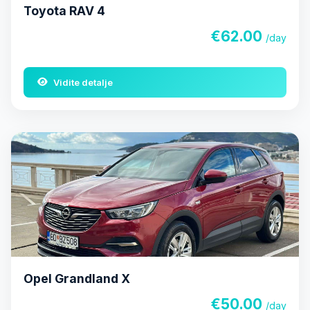
Toyota RAV 4
€62.00
/day
Vidite detalje
Opel Grandland X
€50.00
/day