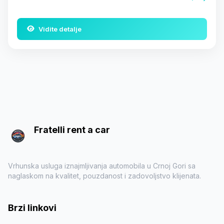
Vidite detalje
Fratelli rent a car
Vrhunska usluga iznajmljivanja automobila u Crnoj Gori sa
naglaskom na kvalitet, pouzdanost i zadovoljstvo klijenata.
Brzi linkovi