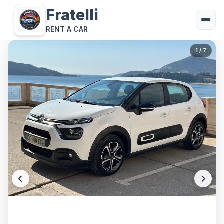
Fratelli
RENT A CAR
1
/ 7