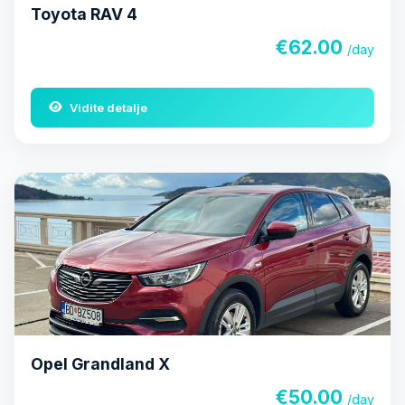
Toyota RAV 4
€62.00
/day
Vidite detalje
Opel Grandland X
€50.00
/day