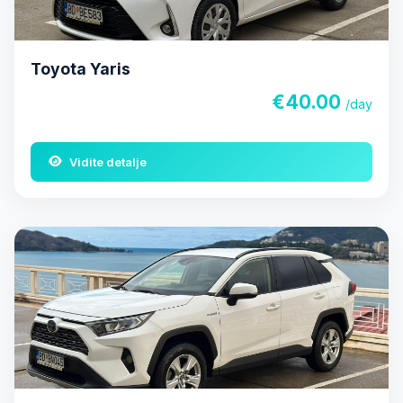
Toyota Yaris
€40.00
/day
Vidite detalje