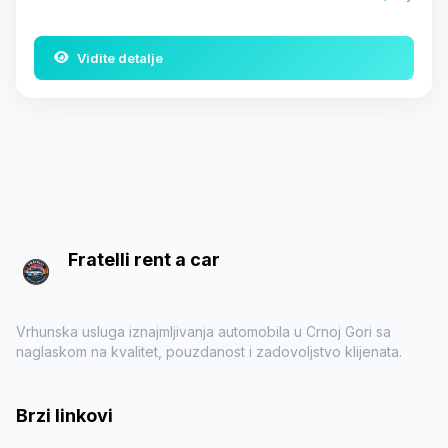
Vidite detalje
Fratelli rent a car
Vrhunska usluga iznajmljivanja automobila u Crnoj Gori sa
naglaskom na kvalitet, pouzdanost i zadovoljstvo klijenata.
Brzi linkovi