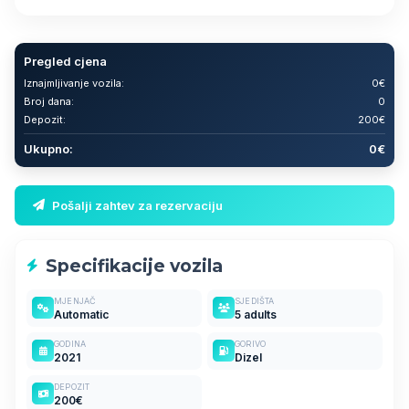
Pregled cjena
Iznajmljivanje vozila:
0€
Broj dana:
0
Depozit:
200€
Ukupno:
0€
Pošalji zahtev za rezervaciju
Specifikacije vozila
MJENJAČ
SJEDIŠTA
Automatic
5 adults
GODINA
GORIVO
2021
Dizel
DEPOZIT
200€