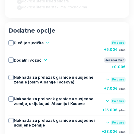
Pokriće štete usled sudara
Pokriće štete na staklima i točkovima
Dodatne opcije
Dječije sjedište
Po danu
+5.00€
/dan
Dodatni vozač
Jednokratno
+0.00€
Naknada za prelazak granice u susjedne
Po danu
zemlje (osim Albanije i Kosova)
+7.00€
/dan
Naknada za prelazak granice u susjedne
Po danu
zemlje, uključujući Albaniju i Kosovo
+15.00€
/dan
Naknada za prelazak granice u susjedne i
Po danu
udaljene zemlje
+23.00€
/dan