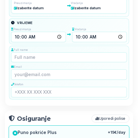
Preuzimanja
Vraćanja
Izaberite datum
Izaberite datum
VRIJEME
Preuzimanja
Vraćanja
Full name
Email
Telefon
Osiguranje
Uporedi polise
Puno pokriće Plus
+15€/day