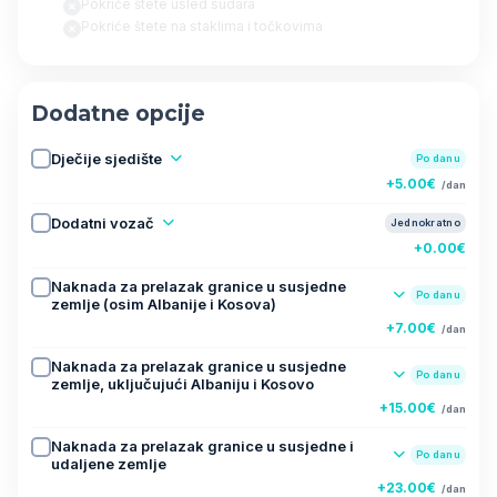
Pokriće štete usled sudara
Pokriće štete na staklima i točkovima
Dodatne opcije
Dječije sjedište
Po danu
+5.00€
/dan
Dodatni vozač
Jednokratno
+0.00€
Naknada za prelazak granice u susjedne
Po danu
zemlje (osim Albanije i Kosova)
+7.00€
/dan
Naknada za prelazak granice u susjedne
Po danu
zemlje, uključujući Albaniju i Kosovo
+15.00€
/dan
Naknada za prelazak granice u susjedne i
Po danu
udaljene zemlje
+23.00€
/dan