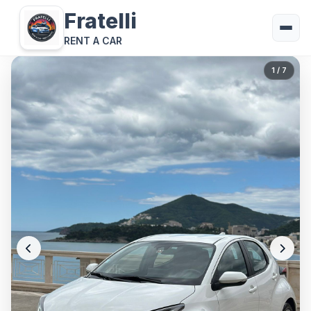
Fratelli
RENT A CAR
1
/ 7