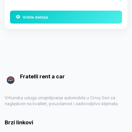
Vidite detalje
Fratelli rent a car
Vrhunska usluga iznajmljivanja automobila u Crnoj Gori sa
naglaskom na kvalitet, pouzdanost i zadovoljstvo klijenata.
Brzi linkovi