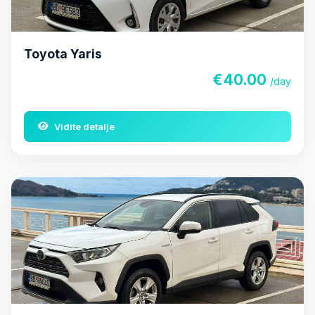
Toyota Yaris
€40.00
/day
Vidite detalje