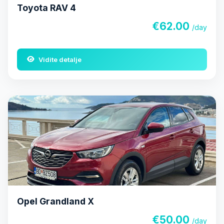
Toyota RAV 4
€62.00
/day
Vidite detalje
Opel Grandland X
€50.00
/day