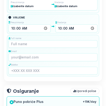
Preuzimanja
Vraćanja
Izaberite datum
Izaberite datum
VRIJEME
Preuzimanja
Vraćanja
Full name
Email
Telefon
Osiguranje
Uporedi polise
Puno pokriće Plus
+15€/day