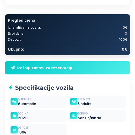
Pregled cjena
Iznajmljivanje vozila:
0€
Broj dana:
0
Depozit:
100€
Ukupno:
0€
Pošalji zahtev za rezervaciju
Specifikacije vozila
MJENJAČ
SJEDIŠTA
Automatic
5 adults
GODINA
GORIVO
2023
benzin/hibrid
DEPOZIT
100€