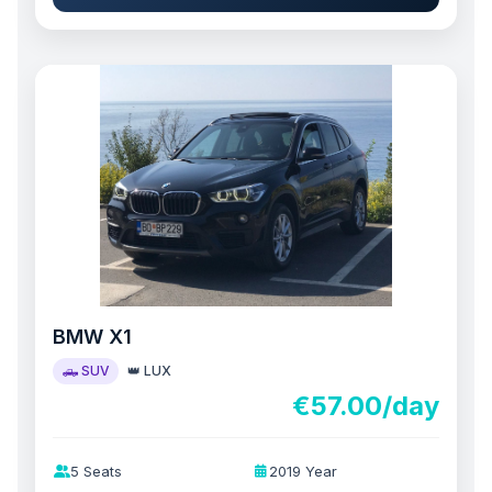
BMW X1
🛻 SUV
👑 LUX
€57.00/day
5 Seats
2019 Year