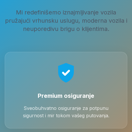
Mi redefinišemo iznajmljivanje vozila
pružajući vrhunsku uslugu, moderna vozila i
neuporedivu brigu o klijentima.
Premium osiguranje
Sveobuhvatno osiguranje za potpunu
sigurnost i mir tokom vašeg putovanja.