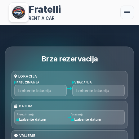
Fratelli
RENT A CAR
Brza rezervacija
LOKACIJA
PREUZIMANJA
VRAĆANJA
DATUM
Preuzimanja
Vraćanja
Izaberite datum
Izaberite datum
VRIJEME