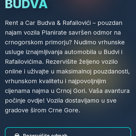
BUDVA
Rent a Car Budva
&
Rafailovići
– pouzdan
najam vozila Planirate savršen odmor na
crnogorskom primorju? Nudimo vrhunske
usluge iznajmljivanja automobila u Budvi i
Rafailovićima. Rezervišite željeno vozilo
online i uživajte u maksimalnoj pouzdanosti,
vrhunskom kvalitetu i najpovoljnijim
cijenama najma u Crnoj Gori. Vaša avantura
počinje ovdje! Vozila dostavljamo u sve
gradove širom Crne Gore.
Rezervišite odmah