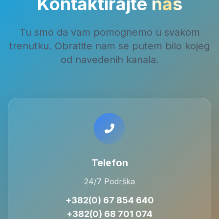
Kontaktirajte
nas
Tu smo da vam pomognemo u svakom
trenutku. Obratite nam se putem bilo kojeg
od navedenih kanala.
Telefon
24/7 Podrška
+382(0) 67 854 640
+382(0) 68 701 074