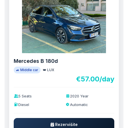
Mercedes B 180d
🚙 Middle car
👑 LUX
€57.00/day
5 Seats
2020 Year
Diesel
Automatic
Rezervišite