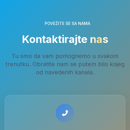
POVEŽITE SE SA NAMA
Kontaktirajte
nas
Tu smo da vam pomognemo u svakom
trenutku. Obratite nam se putem bilo kojeg
od navedenih kanala.