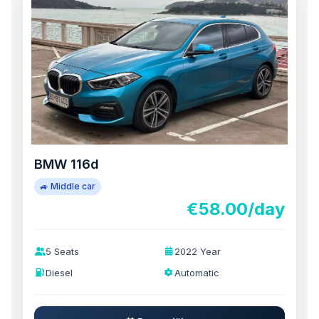
BMW 116d
🚙 Middle car
€58.00/day
5 Seats
2022 Year
Diesel
Automatic