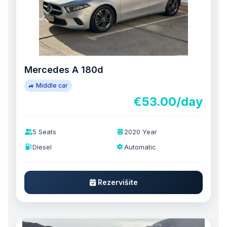
Mercedes A 180d
🚙 Middle car
€53.00/day
5 Seats
2020 Year
Diesel
Automatic
Rezervišite