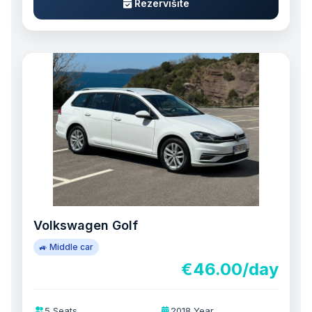
Rezervišite
Volkswagen Golf
🚙 Middle car
€46.00/day
5 Seats
2018 Year