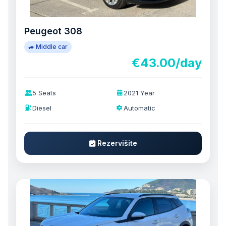
Peugeot 308
🚙 Middle car
€43.00/day
5 Seats
2021 Year
Diesel
Automatic
Rezervišite