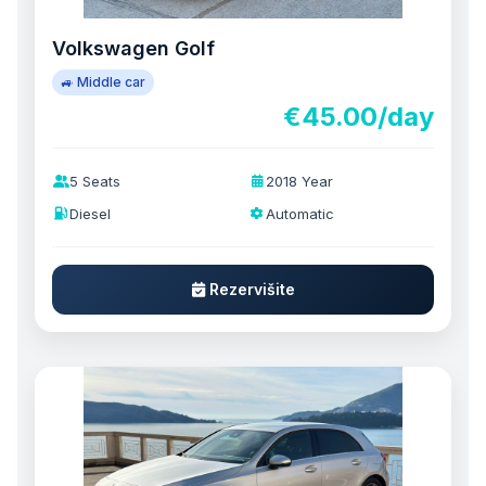
Volkswagen Golf
🚙 Middle car
€45.00/day
5 Seats
2018 Year
Diesel
Automatic
Rezervišite