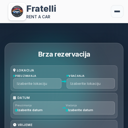
Fratelli
RENT A CAR
Brza rezervacija
LOKACIJA
PREUZIMANJA
VRAĆANJA
DATUM
Preuzimanja
Vraćanja
Izaberite datum
Izaberite datum
VRIJEME