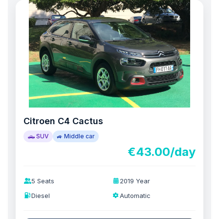
Citroen C4 Cactus
🛻 SUV
🚙 Middle car
€43.00/day
5 Seats
2019 Year
Diesel
Automatic