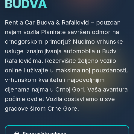
BUDVA
Rent a Car Budva
&
Rafailovići
– pouzdan
najam vozila Planirate savršen odmor na
crnogorskom primorju? Nudimo vrhunske
usluge iznajmljivanja automobila u Budvi i
Rafailovićima. Rezervišite željeno vozilo
online i uživajte u maksimalnoj pouzdanosti,
vrhunskom kvalitetu i najpovoljnijim
cijenama najma u Crnoj Gori. Vaša avantura
počinje ovdje! Vozila dostavljamo u sve
gradove širom Crne Gore.
Rezervišite odmah