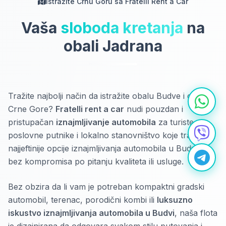
Istražite Crnu Goru sa Fratelli Rent a Car
Vaša
sloboda kretanja
na
obali Jadrana
Tražite najbolji način da istražite obalu Budve i cijele
Crne Gore?
Fratelli rent a car
nudi pouzdan i
pristupačan
iznajmljivanje automobila
za turiste,
poslovne putnike i lokalno stanovništvo koje traži
najjeftinije opcije iznajmljivanja automobila u Budvi –
bez kompromisa po pitanju kvaliteta ili usluge.
Bez obzira da li vam je potreban kompaktni gradski
automobil, terenac, porodični kombi ili
luksuzno
iskustvo iznajmljivanja automobila u Budvi
, naša flota