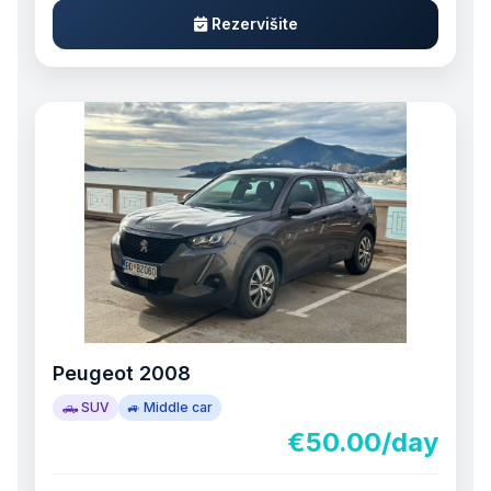
Rezervišite
Peugeot 2008
🛻 SUV
🚙 Middle car
€50.00/day