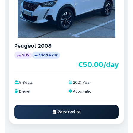
Peugeot 2008
🛻 SUV
🚙 Middle car
€50.00/day
5 Seats
2021 Year
Diesel
Automatic
Rezervišite