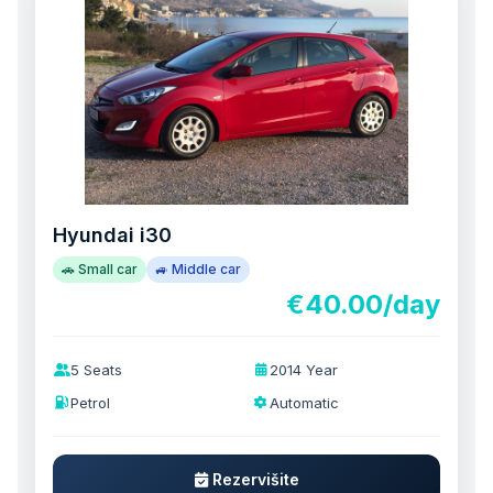
Hyundai i30
🚗 Small car
🚙 Middle car
€40.00/day
5 Seats
2014 Year
Petrol
Automatic
Rezervišite