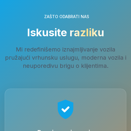
ZAŠTO ODABRATI NAS
Iskusite
razliku
Mi redefinišemo iznajmljivanje vozila
pružajući vrhunsku uslugu, moderna vozila i
neuporedivu brigu o klijentima.