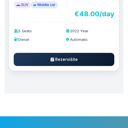
🛻 SUV
🚙 Middle car
€48.00/day
5 Seats
2022 Year
Diesel
Automatic
Rezervišite