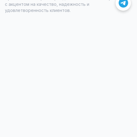
с акцентом на качество, надежность и
удовлетворенность клиентов.
Быстрые ссылки
Главная
Транспорт
О нас
Контакты
Услуги
Rent a car Budva
Rent a car Rafailovići