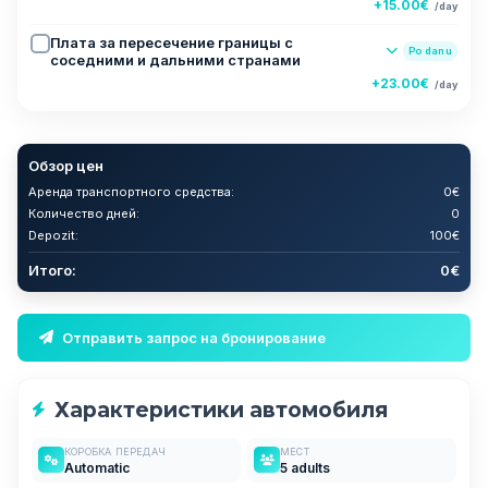
+15.00€
/day
Плата за пересечение границы с
Po danu
соседними и дальними странами
+23.00€
/day
Обзор цен
Аренда транспортного средства:
0€
Количество дней:
0
Depozit:
100€
Итого:
0€
Отправить запрос на бронирование
Характеристики автомобиля
КОРОБКА ПЕРЕДАЧ
МЕСТ
Automatic
5 adults