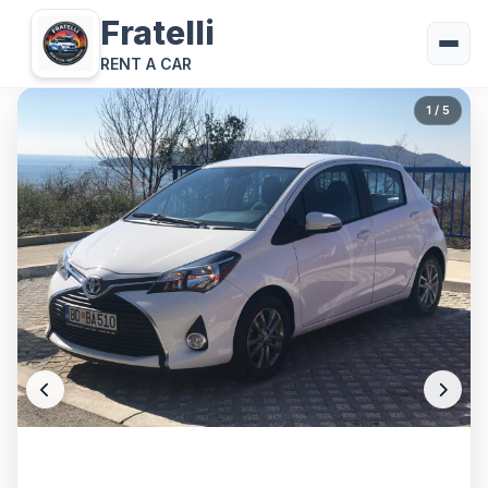
Fratelli
RENT A CAR
1
/ 5