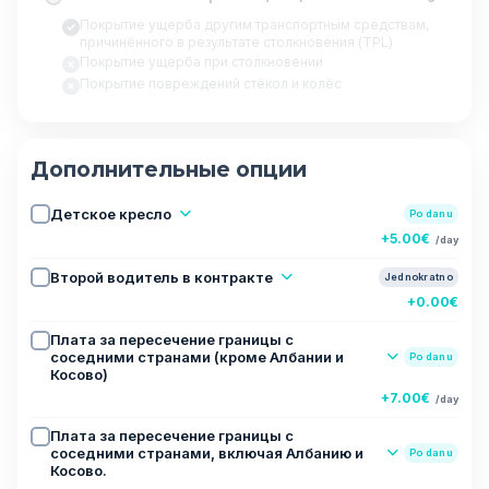
Покрытие ущерба другим транспортным средствам,
причинённого в результате столкновения (TPL)
Покрытие ущерба при столкновении
Покрытие повреждений стёкол и колёс
Дополнительные опции
Детское кресло
Po danu
+5.00€
/day
Второй водитель в контракте
Jednokratno
+0.00€
Плата за пересечение границы с
соседними странами (кроме Албании и
Po danu
Косово)
+7.00€
/day
Плата за пересечение границы с
соседними странами, включая Албанию и
Po danu
Косово.