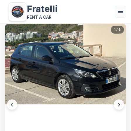
Fratelli
RENT A CAR
1
/ 6