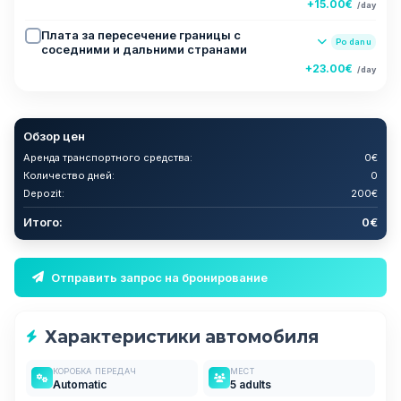
+15.00€
/day
Плата за пересечение границы с
Po danu
соседними и дальними странами
+23.00€
/day
Обзор цен
Аренда транспортного средства:
0€
Количество дней:
0
Depozit:
200€
Итого:
0€
Отправить запрос на бронирование
Характеристики автомобиля
КОРОБКА ПЕРЕДАЧ
МЕСТ
Automatic
5 adults