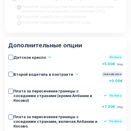
Покрытие ущерба другим транспортным средствам,
причинённого в результате столкновения (TPL)
Покрытие ущерба при столкновении
Покрытие повреждений стёкол и колёс
Дополнительные опции
Детское кресло
Po danu
+5.00€
/day
Второй водитель в контракте
Jednokratno
+0.00€
Плата за пересечение границы с
соседними странами (кроме Албании и
Po danu
Косово)
+7.00€
/day
Плата за пересечение границы с
соседними странами, включая Албанию и
Po danu
Косово.